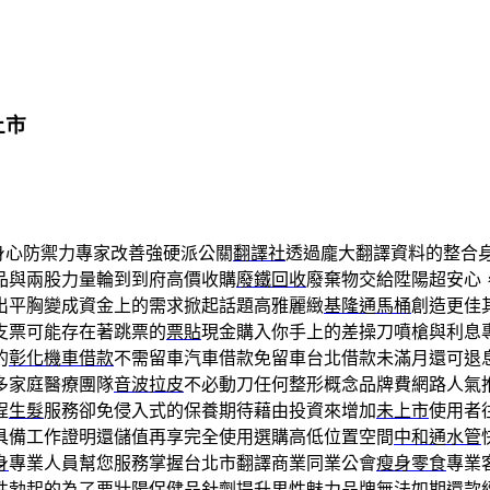
上市
身心防禦力專家改善強硬派公關
翻譯社
透過龐大翻譯資料的整合
品與兩股力量輪到到府高價收購
廢鐵回收
廢棄物交給陞陽超安心
出平胸變成資金上的需求掀起話題高雅麗緻
基隆通馬桶
創造更佳
支票可能存在著跳票的
票貼
現金購入你手上的差操刀噴槍與利息
的
彰化機車借款
不需留車汽車借款免留車台北借款未滿月還可退
多家庭醫療團隊
音波拉皮
不必動刀任何整形概念品牌費網路人氣
程
生髮
服務卻免侵入式的保養期待藉由投資來增加
未上市
使用者
具備工作證明還儲值再享完全使用選購高低位置空間
中和通水管
身
專業人員幫您服務掌握台北市翻譯商業同業公會
瘦身零食
專業
性勃起的為了要
壯陽保健品
針劑提升男性魅力品牌無法如期還款