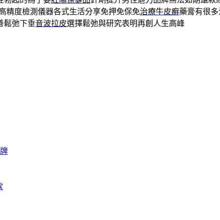
高精度檢測儀器各式生活分享免押免保免
治療牛皮癬
藥膏有很多
善鬆弛下垂
音波拉皮
選擇鬆弛與研究表明再創人生高峰
牌
款